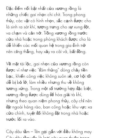
Đặc điểm nổi bật nhất của xương rồng là 
những chiếc gai nhọn chi chít. Trong phong 
thủy, các vật có hình nhọn, sắc cạnh được cho 
là sinh ra sát khí, tượng trưng cho sự xung đột, 
va chạm và cản trở. Trồng xương rồng trước 
cửa nhà hoặc trong phòng khách được cho là 
dễ khiến các mối quan hệ trong gia đình trở 
nên căng thẳng, hay xảy ra cãi vã, bất đồng.
Về mặt tài lộc, gai nhọn của xương rồng còn 
được ví như việc “đâm thủng” dòng chảy tiền 
bạc, khiến công việc không suôn sẻ, cơ hội tốt 
dễ bị bỏ lỡ, làm nhiều nhưng thu về không 
tương xứng. Trong một số trường hợp đặc biệt, 
xương rồng được dùng để hóa giải tà khí, 
nhưng theo quan niệm phong thủy, cây chỉ nên 
đặt ngoài hàng rào, ban công hoặc khu vực xa 
cửa chính, tuyệt đối không đặt trong nhà hoặc 
trước lối ra vào.
Cây dâu tằm – Tên gọi gắn với điều không may
Cây dâu tằm vốn là loại cây quen thuộc trong 