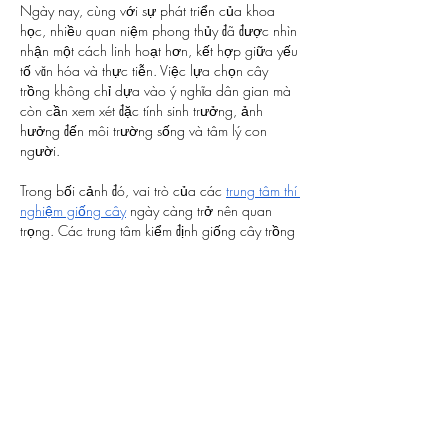
Ngày nay, cùng với sự phát triển của khoa 
học, nhiều quan niệm phong thủy đã được nhìn 
nhận một cách linh hoạt hơn, kết hợp giữa yếu 
tố văn hóa và thực tiễn. Việc lựa chọn cây 
trồng không chỉ dựa vào ý nghĩa dân gian mà 
còn cần xem xét đặc tính sinh trưởng, ảnh 
hưởng đến môi trường sống và tâm lý con 
người.
Trong bối cảnh đó, vai trò của các 
trung tâm thí 
nghiệm giống cây
 ngày càng trở nên quan 
trọng. Các trung tâm kiểm định giống cây trồng 
và vật nuôi không chỉ đánh giá chất lượng, độ 
an toàn của giống cây mà còn giúp người dân 
lựa chọn những loại cây phù hợp với điều kiện 
sinh thái và không gian sống. Việc tham khảo ý 
kiến từ các đơn vị chuyên môn sẽ giúp gia chủ 
tránh được những rủi ro không đáng có, cả về 
kỹ thuật lẫn yếu tố tâm lý khi trồng cây trong 
khuôn viên nhà.
Kết luận: Cân nhắc kỹ trước khi trồng cây 