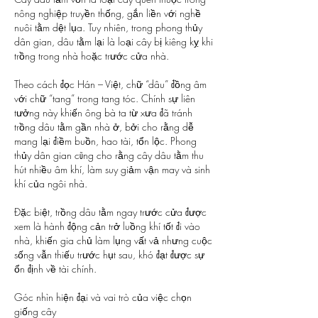
nông nghiệp truyền thống, gắn liền với nghề 
nuôi tằm dệt lụa. Tuy nhiên, trong phong thủy 
dân gian, dâu tằm lại là loại cây bị kiêng kỵ khi 
trồng trong nhà hoặc trước cửa nhà.
Theo cách đọc Hán – Việt, chữ “dâu” đồng âm 
với chữ “tang” trong tang tóc. Chính sự liên 
tưởng này khiến ông bà ta từ xưa đã tránh 
trồng dâu tằm gần nhà ở, bởi cho rằng dễ 
mang lại điềm buồn, hao tài, tổn lộc. Phong 
thủy dân gian cũng cho rằng cây dâu tằm thu 
hút nhiều âm khí, làm suy giảm vận may và sinh 
khí của ngôi nhà.
Đặc biệt, trồng dâu tằm ngay trước cửa được 
xem là hành động cản trở luồng khí tốt đi vào 
nhà, khiến gia chủ làm lụng vất vả nhưng cuộc 
sống vẫn thiếu trước hụt sau, khó đạt được sự 
ổn định về tài chính.
Góc nhìn hiện đại và vai trò của việc chọn 
giống cây