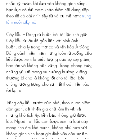
nhắc kỹ trước khi đưa vào không gian sống.
Bạn đọc có thể tham khảo thêm nội dung tiếp 
theo để có cái nhìn đầy đủ và cụ thể hơn: 
trung 
tâm nuôi cấy mô
Cây liễu – Dáng rủ buồn bã, tài lộc khó giữ
Cây liễu từ lâu đã gắn liền với hình ảnh u 
buồn, chia ly trong thơ ca và văn hóa Á Đông. 
Dáng cành mềm mại nhưng luôn rủ xuống của 
liễu được xem là biểu tượng của sự suy giảm, 
hao tán và không bền vững. Trong phong thủy, 
những yếu tố mang xu hướng hướng xuống 
thường bị cho là không tốt cho tài lộc, bởi 
chúng tượng trưng cho sự thất thoát, tiền vào 
rồi lại ra.
Trồng cây liễu trước cửa nhà, theo quan niệm 
dân gian, dễ khiến gia chủ làm ăn vất vả 
nhưng khó tích lũy, tiền bạc không giữ được 
lâu. Ngoài ra, liễu còn được xem là loài cây 
mang tính âm khá mạnh, không phù hợp với 
không gian sinh hoạt gia đình vốn cần sự ấm 