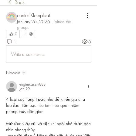
Back
center Kleurplaat.
January 26, 2026
·
joined the
group.
0
1
6
Write a comment...
Newest
engine.aszm888
Jan 29
4 loại cây trồng trước nhà dễ khiến gia chủ 
lao đao, tiền bạc tiêu tán theo quan niệm 
phong thủy dân gian
Mở đầu: Cây cối và vận khí ngôi nhà dưới góc 
nhìn phong thủy
Trong đời sống Á Đông, đặc biệt là văn hóa Việt 