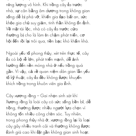
năng lượng vô hình. Khi trồng cây đa trước 
nhà, sự cân bằng âm dương trong không gian 
sống dễ bị phá vỡ, khiến gia đạo bất an, sức 
khỏe gia chủ suy giảm, tinh thần không ổn định. 
Về mặt tài lộc, nhà có cây đa trước cửa 
thường bị cho là làm ăn chậm phát triển, cơ 
hội đến rồi lại trôi qua, tiền bạc khó khấm khá.
Ngoài yếu tố phong thủy, xét trên thực tế, cây 
đa có bộ rễ lớn, phát triển mạnh, dễ ảnh 
hưởng đến nền móng nhà ở nếu trồng quá 
gần. Vì vậy, cả về quan niệm dân gian lẫn yếu 
tố kỹ thuật, cây đa đều không được khuyến 
khích trồng trong khuôn viên gia đình.
Cây xương rồng – Gai nhọn sinh sát khí
Xương rồng là loài cây có sức sống bền bỉ, dễ 
trồng, thường được nhiều người lựa chọn vì 
không tốn nhiều công chăm sóc. Tuy nhiên, 
trong phong thủy nhà ở, xương rồng lại là loại 
cây gây nhiều tranh cãi và thường không được 
đánh giá cao khi đặt gần không gian sinh hoạt.