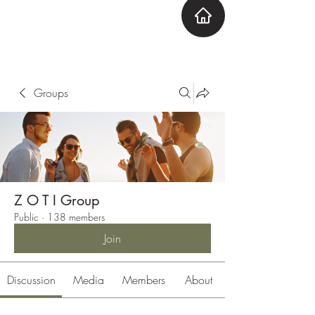
ZOTI
Zone Out Tune In
Groups
Z O T I Group
Public
·
138 members
Join
Discussion
Media
Members
About