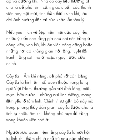
áp và dương khí. Nhà có cây liễu thường bị 
cho là dễ phát sinh cảm giác u uất, các thành 
viên hay mệt mỏi, tinh thần thiếu sinh khí, lâu 
dài ảnh hưởng đến cả sức khỏe lẫn tâm lý.
Nếu yêu thích vẻ đẹp mềm mại của cây liễu, 
nhiều ý kiến cho rằng gia chủ chỉ nên trồng ở 
công viên, ven hồ, khuôn viên công cộng hoặc 
những nơi có không gian mở rộng, tuyệt đối 
tránh trồng sát nhà ở hoặc ngay trước cửa 
chính.
Cây đa – Âm khí nặng, dễ phá vỡ cân bằng
Cây đa là hình ảnh rất quen thuộc trong làng 
quê Việt Nam, thường gắn với đình làng, miếu 
mạo, bến nước – những nơi linh thiêng, mang 
đậm yếu tố tâm linh. Chính vì sự gắn bó này mà 
trong phong thủy dân gian, cây đa được cho là 
tích tụ nhiều âm khí, không phù hợp để trồng 
trong khuôn viên nhà ở.
Người xưa quan niệm rằng cây đa là nơi hội 
tụ linh khí, thậm chí là chỗ trú ngụ của những 