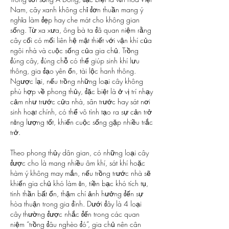
Nam, cây xanh không chỉ đơn thuần mang ý 
nghĩa làm đẹp hay che mát cho không gian 
sống. Từ xa xưa, ông bà ta đã quan niệm rằng 
cây cối có mối liên hệ mật thiết với vận khí của 
ngôi nhà và cuộc sống của gia chủ. Trồng 
đúng cây, đúng chỗ có thể giúp sinh khí lưu 
thông, gia đạo yên ổn, tài lộc hanh thông. 
Ngược lại, nếu trồng những loại cây không 
phù hợp về phong thủy, đặc biệt là ở vị trí nhạy 
cảm như trước cửa nhà, sân trước hay sát nơi 
sinh hoạt chính, có thể vô tình tạo ra sự cản trở 
năng lượng tốt, khiến cuộc sống gặp nhiều trắc 
trở.
Theo phong thủy dân gian, có những loại cây 
được cho là mang nhiều âm khí, sát khí hoặc 
hàm ý không may mắn, nếu trồng trước nhà sẽ 
khiến gia chủ khó làm ăn, tiền bạc khó tích tụ, 
tinh thần bất ổn, thậm chí ảnh hưởng đến sự 
hòa thuận trong gia đình. Dưới đây là 4 loại 
cây thường được nhắc đến trong các quan 
niệm “trồng đâu nghèo đó”, gia chủ nên cân 