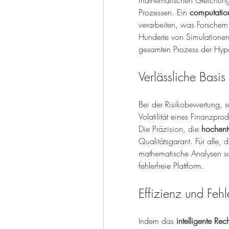
mathematischen Gleichunge
Prozessen. Ein 
computatio
verarbeiten, was Forschern
Hunderte von Simulationen 
gesamten Prozess der Hyp
Verlässliche Basis
Bei der Risikobewertung, se
Volatilität eines Finanzpro
Die Präzision, die 
hochent
Qualitätsgarant. Für alle, 
mathematische Analysen su
fehlerfreie Plattform.
Effizienz und Fehl
Indem das 
intelligente R