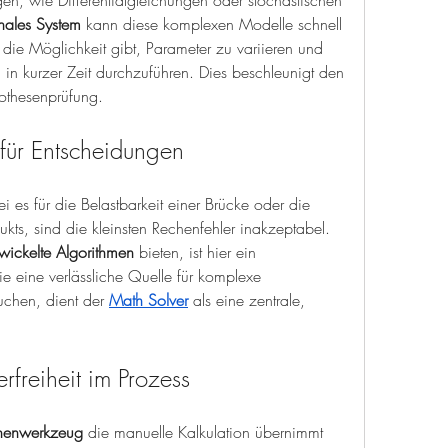
n, wie Differentialgleichungen oder stochastischen 
nales System
 kann diese komplexen Modelle schnell 
 die Möglichkeit gibt, Parameter zu variieren und 
in kurzer Zeit durchzuführen. Dies beschleunigt den 
othesenprüfung.
 für Entscheidungen
i es für die Belastbarkeit einer Brücke oder die 
dukts, sind die kleinsten Rechenfehler inakzeptabel. 
wickelte Algorithmen
 bieten, ist hier ein 
die eine verlässliche Quelle für komplexe 
chen, dient der 
Math
 Solver
 als eine zentrale, 
erfreiheit im Prozess
echenwerkzeug
 die manuelle Kalkulation übernimmt 