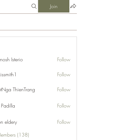
Join
nosh Isterio
Follow
xissmith1
Follow
ith1
etNga ThienTrang
Follow
 Padilla
Follow
en eldery
Follow
Members (138)