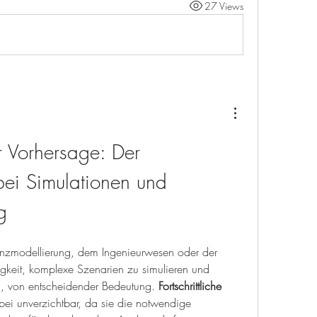
27 Views
Präzision in der Vorhersage: Der 
bei Simulationen und 
g
nanzmodellierung, dem Ingenieurwesen oder der 
igkeit, komplexe Szenarien zu simulieren und 
, von entscheidender Bedeutung. 
Fortschrittliche 
bei unverzichtbar, da sie die notwendige 