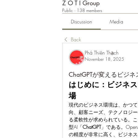
Z O T I Group
Public
·
138 members
Discussion
Media
Back
Phá Thiên Thạch
November 18, 2025
ChatGPTが変えるビ
はじめに：ビジネス
場
現代のビジネス環境は、かつて
向、顧客ニーズ、テクノロジー
る柔軟性が求められている。こ
型AI「
ChatGPT
」である。Ope
の精度が非常に高く、ビジネス