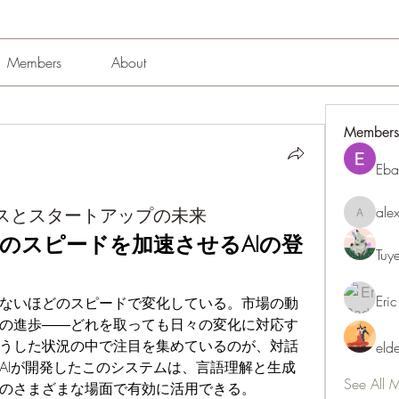
Members
About
Members
Eba
ale
ジネスとスタートアップの未来
alexissm
のスピードを加速させるAIの登
Tuy
Eric
ないほどのスピードで変化している。市場の動
の進歩――どれを取っても日々の変化に対応す
うした状況の中で注目を集めているのが、対話
eld
nAIが開発したこのシステムは、言語理解と生成
See All 
のさまざまな場面で有効に活用できる。