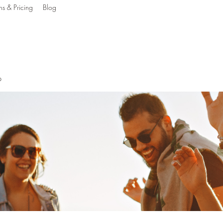
ns & Pricing
Blog
g The Mind, Body & S
p