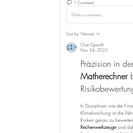
1 Comment
Write a comment...
Sort by:
Newest
Chat OpenAI
Nov 24, 2025
Matherechner
 
Risikobewertun
In Disziplinen wie der Fi
Klimaforschung ist die Fäh
Risiken genau zu bewerten
Rechenwerkzeuge
 sind da