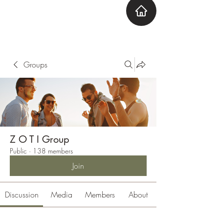
ZOTI
Zone Out Tune In
Groups
Z O T I Group
Public
·
138 members
Join
Discussion
Media
Members
About